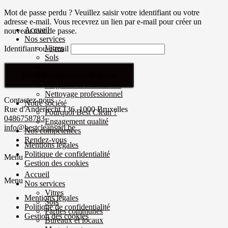
Mot de passe perdu ? Veuillez saisir votre identifiant ou votre
adresse e-mail. Vous recevrez un lien par e-mail pour créer un
Accueil
nouveau mot de passe.
Nos services
Vitres
Identifiant ou e-mail
Sols
Parties communes
Réinitialisation du mot de passe
Bureaux et locaux
Magasins et commerces
Nettoyage professionnel
Contactez-nous
Notre société
Rue d'Anderlecht 136, 1000 Bruxelles
Pourquoi Best Clean ?
0486758783
Engagement qualité
info@bestcleansprl.be
Nos compétences
Rendez-vous
Mentions légales
Politique de confidentialité
Menu
Gestion des cookies
Accueil
Menu
Nos services
Vitres
Mentions légales
Sols
Politique de confidentialité
Parties communes
Gestion des cookies
Bureaux et locaux